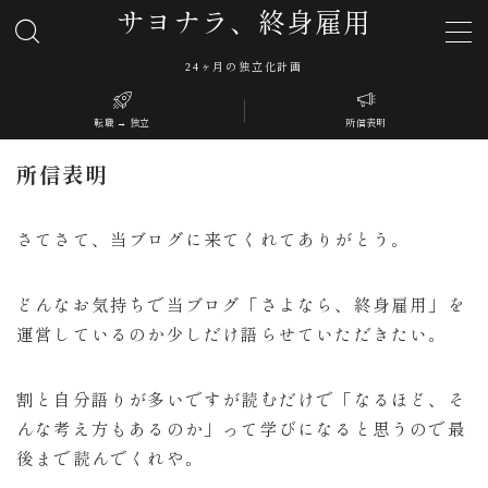
サヨナラ、終身雇用
24ヶ月の独立化計画
MENU
転職 → 独立
所信表明
24ヶ月、独立化計画
転職 → 独立
所信表明
所信表明
このブログについて
さてさて、当ブログに来てくれてありがとう。
どんなお気持ちで当ブログ「さよなら、終身雇用」を
運営しているのか少しだけ語らせていただきたい。
割と自分語りが多いですが読むだけで「なるほど、そ
んな考え方もあるのか」って学びになると思うので最
後まで読んでくれや。